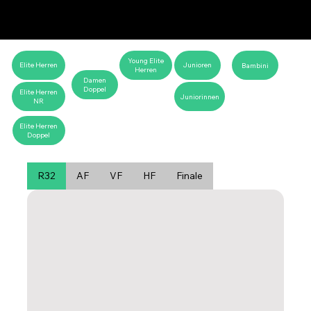
Young Elite
Elite Herren
Junioren
Bambini
Herren
Damen
Doppel
Elite Herren
Juniorinnen
Elite Herren
Doppel
R32
AF
VF
HF
Finale